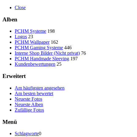
Close
Alben
PCHM Systeme
198
Logos
23
PCHM Wallpaper
162
PCHM Gaming Systeme
446
Interne Shop Bilder (Nicht privat)
76
PCHM Handmade Sleeving
197
Kundenbewertungen
25
Erweitert
Am häufigsten angesehen
Am besten bewertet
Neueste Fotos
Neueste Alben
Zufällige Fotos
Menü
Schlagworte
0