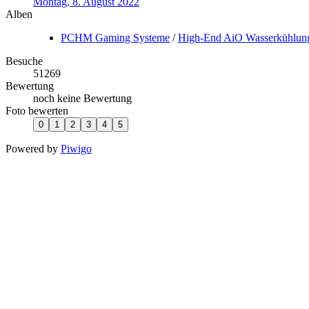
Montag, 8. August 2022
Alben
PCHM Gaming Systeme
/
High-End AiO Wasserkühlun
Besuche
51269
Bewertung
noch keine Bewertung
Foto bewerten
Powered by
Piwigo