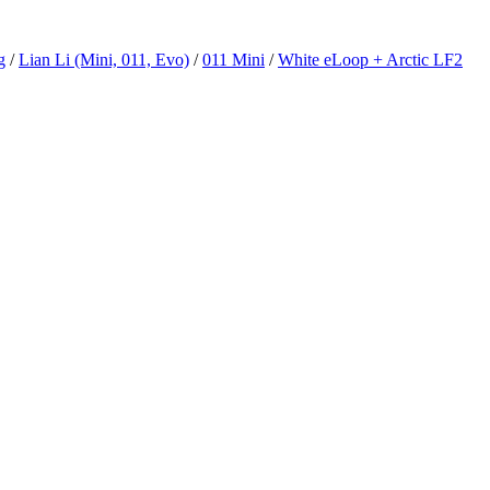
g
/
Lian Li (Mini, 011, Evo)
/
011 Mini
/
White eLoop + Arctic LF2