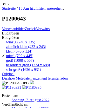
3/15
Startseite
/
15 Am häufigsten angesehen
/
P1200643
Vorschaubilder
Zurück
Vorwärts
Bildgrößen
Bildgrößen
winzig
(240 x 135)
ziemlich klein
(432 x 243)
klein
(576 x 324)
✔
mittel
(792 x 445)
groß
(1008 x 567)
besonders groß
(1224 x 688)
sehr groß
(1656 x 931)
Original
Diashow
Metadaten anzeigen
Herunterladen
Erstellt am
Sonntag, 7. August 2022
Veröffentlicht am