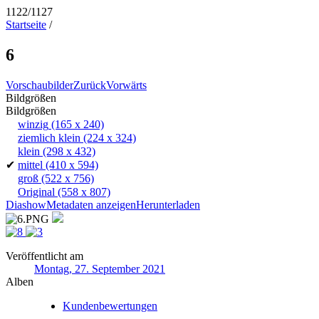
1122/1127
Startseite
/
6
Vorschaubilder
Zurück
Vorwärts
Bildgrößen
Bildgrößen
winzig
(165 x 240)
ziemlich klein
(224 x 324)
klein
(298 x 432)
✔
mittel
(410 x 594)
groß
(522 x 756)
Original
(558 x 807)
Diashow
Metadaten anzeigen
Herunterladen
Veröffentlicht am
Montag, 27. September 2021
Alben
Kundenbewertungen