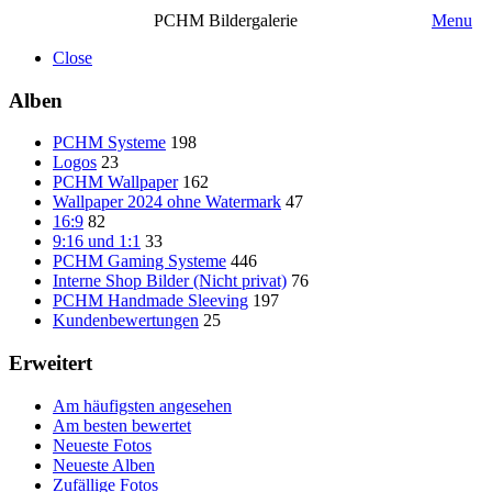
PCHM Bildergalerie
Menu
Close
Alben
PCHM Systeme
198
Logos
23
PCHM Wallpaper
162
Wallpaper 2024 ohne Watermark
47
16:9
82
9:16 und 1:1
33
PCHM Gaming Systeme
446
Interne Shop Bilder (Nicht privat)
76
PCHM Handmade Sleeving
197
Kundenbewertungen
25
Erweitert
Am häufigsten angesehen
Am besten bewertet
Neueste Fotos
Neueste Alben
Zufällige Fotos