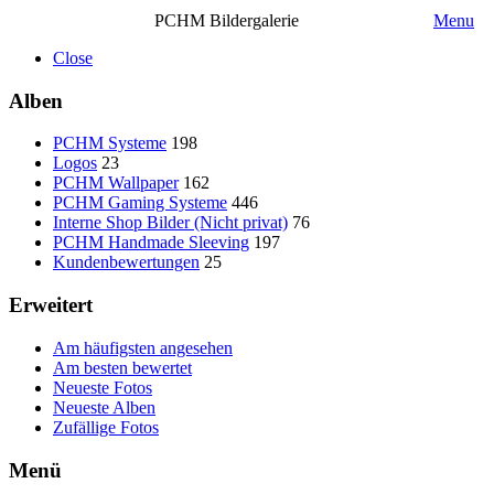
PCHM Bildergalerie
Menu
Close
Alben
PCHM Systeme
198
Logos
23
PCHM Wallpaper
162
PCHM Gaming Systeme
446
Interne Shop Bilder (Nicht privat)
76
PCHM Handmade Sleeving
197
Kundenbewertungen
25
Erweitert
Am häufigsten angesehen
Am besten bewertet
Neueste Fotos
Neueste Alben
Zufällige Fotos
Menü