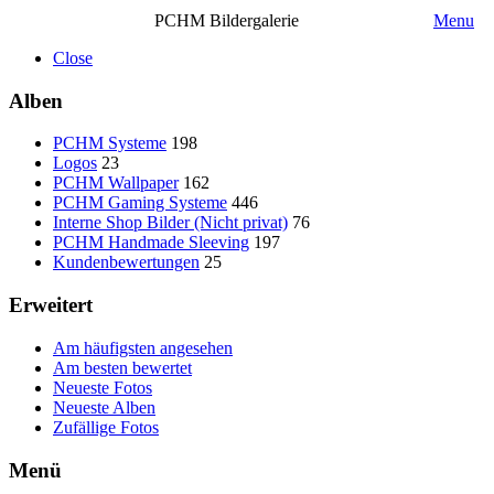
PCHM Bildergalerie
Menu
Close
Alben
PCHM Systeme
198
Logos
23
PCHM Wallpaper
162
PCHM Gaming Systeme
446
Interne Shop Bilder (Nicht privat)
76
PCHM Handmade Sleeving
197
Kundenbewertungen
25
Erweitert
Am häufigsten angesehen
Am besten bewertet
Neueste Fotos
Neueste Alben
Zufällige Fotos
Menü