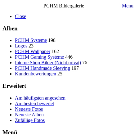
PCHM Bildergalerie
Menu
Close
Alben
PCHM Systeme
198
Logos
23
PCHM Wallpaper
162
PCHM Gaming Systeme
446
Interne Shop Bilder (Nicht privat)
76
PCHM Handmade Sleeving
197
Kundenbewertungen
25
Erweitert
Am häufigsten angesehen
Am besten bewertet
Neueste Fotos
Neueste Alben
Zufällige Fotos
Menü