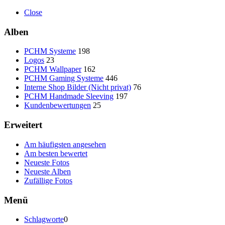
Close
Alben
PCHM Systeme
198
Logos
23
PCHM Wallpaper
162
PCHM Gaming Systeme
446
Interne Shop Bilder (Nicht privat)
76
PCHM Handmade Sleeving
197
Kundenbewertungen
25
Erweitert
Am häufigsten angesehen
Am besten bewertet
Neueste Fotos
Neueste Alben
Zufällige Fotos
Menü
Schlagworte
0