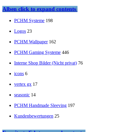
Alben
click to expand contents
PCHM Systeme
198
Logos
23
PCHM Wallpaper
162
PCHM Gaming Systeme
446
Interne Shop Bilder (Nicht privat)
76
icons
6
vertex gx
17
seasonic
14
PCHM Handmade Sleeving
197
Kundenbewertungen
25