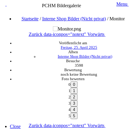
Menu
PCHM Bildergalerie
Startseite
/
Interne Shop Bilder (Nicht privat)
/
Monitor
Zurück
data-iconpos="notext"
Vorwärts
Veröffentlicht am
Freitag, 25. April 2025
Alben
Interne Shop Bilder (Nicht privat)
Besuche
3598
Bewertung
noch keine Bewertung
Foto bewerten
0
1
2
3
4
5
Zurück
data-iconpos="notext"
Vorwärts
Close