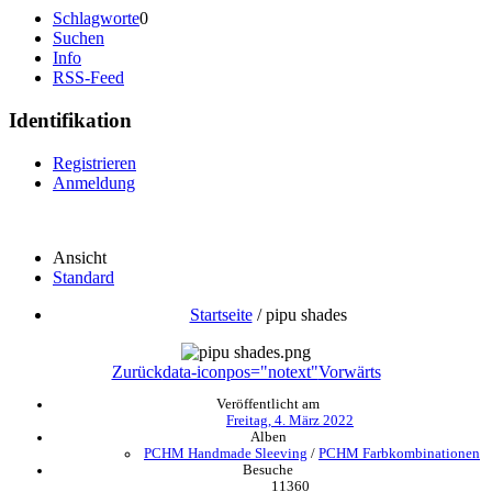
Schlagworte
0
Suchen
Info
RSS-Feed
Identifikation
Registrieren
Anmeldung
Ansicht
Standard
Startseite
/
pipu shades
Zurück
data-iconpos="notext"
Vorwärts
Veröffentlicht am
Freitag, 4. März 2022
Alben
PCHM Handmade Sleeving
/
PCHM Farbkombinationen
Besuche
11360