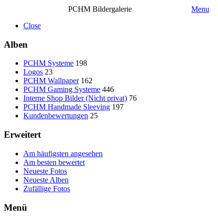
PCHM Bildergalerie
Menu
Close
Alben
PCHM Systeme
198
Logos
23
PCHM Wallpaper
162
PCHM Gaming Systeme
446
Interne Shop Bilder (Nicht privat)
76
PCHM Handmade Sleeving
197
Kundenbewertungen
25
Erweitert
Am häufigsten angesehen
Am besten bewertet
Neueste Fotos
Neueste Alben
Zufällige Fotos
Menü