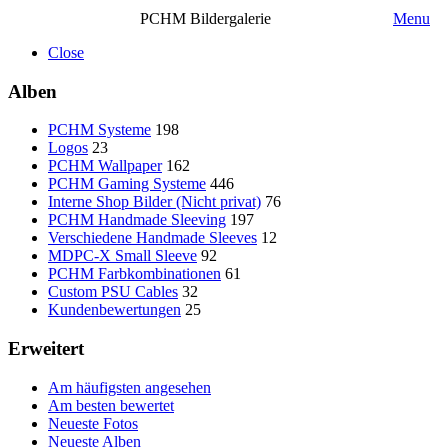
PCHM Bildergalerie
Menu
Close
Alben
PCHM Systeme
198
Logos
23
PCHM Wallpaper
162
PCHM Gaming Systeme
446
Interne Shop Bilder (Nicht privat)
76
PCHM Handmade Sleeving
197
Verschiedene Handmade Sleeves
12
MDPC-X Small Sleeve
92
PCHM Farbkombinationen
61
Custom PSU Cables
32
Kundenbewertungen
25
Erweitert
Am häufigsten angesehen
Am besten bewertet
Neueste Fotos
Neueste Alben