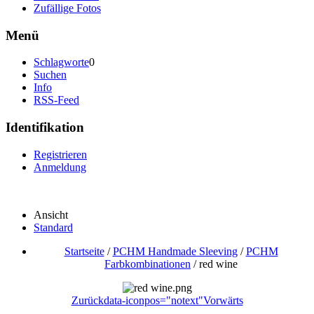
Zufällige Fotos
Menü
Schlagworte
0
Suchen
Info
RSS-Feed
Identifikation
Registrieren
Anmeldung
Ansicht
Standard
Startseite
/
PCHM Handmade Sleeving
/
PCHM
Farbkombinationen
/
red wine
Zurück
data-iconpos="notext"
Vorwärts