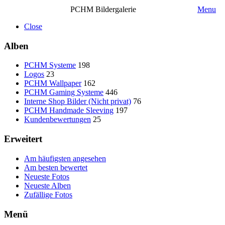
PCHM Bildergalerie
Menu
Close
Alben
PCHM Systeme
198
Logos
23
PCHM Wallpaper
162
PCHM Gaming Systeme
446
Interne Shop Bilder (Nicht privat)
76
PCHM Handmade Sleeving
197
Kundenbewertungen
25
Erweitert
Am häufigsten angesehen
Am besten bewertet
Neueste Fotos
Neueste Alben
Zufällige Fotos
Menü