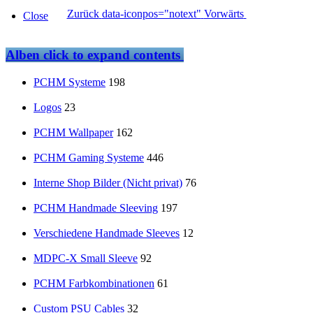
Zurück
data-iconpos="notext"
Vorwärts
Close
Alben
click to expand contents
PCHM Systeme
198
Logos
23
PCHM Wallpaper
162
PCHM Gaming Systeme
446
Interne Shop Bilder (Nicht privat)
76
PCHM Handmade Sleeving
197
Verschiedene Handmade Sleeves
12
MDPC-X Small Sleeve
92
PCHM Farbkombinationen
61
Custom PSU Cables
32