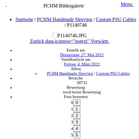
Menu
PCHM Bildergalerie
Startseite
/
PCHM Handmade Sleeving
/
Custom PSU Cables
/
P1140746
Zurück
data-iconpos="notext"
Vorwärts
Erstellt am
Donnerstag, 27. Mai 2021
Veröffentlicht am
Freitag, 4. März 2022
Alben
PCHM Handmade Sleeving
/
Custom PSU Cables
Besuche
38751
Bewertung
noch keine Bewertung
Foto bewerten
0
1
2
3
4
5