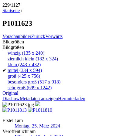
229/1127
Startseite
/
P1011623
Vorschaubilder
Zurück
Vorwärts
Bildgrößen
Bildgrößen
winzig
(135 x 240)
ziemlich klein
(182 x 324)
klein
(243 x 432)
✔
mittel
(334 x 594)
groß
(425 x 756)
besonders groß
(517 x 918)
sehr groß
(699 x 1242)
Original
Diashow
Metadaten anzeigen
Herunterladen
Erstellt am
Montag, 25. März 2024
Veröffentlicht am